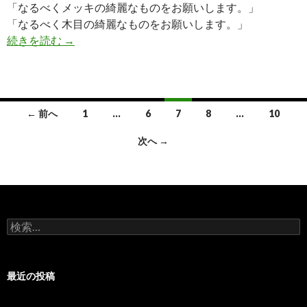
「なるべくメッキの綺麗なものをお願いします。」
「なるべく木目の綺麗なものをお願いします。」
続きを読む
商品の選定について
→
← 前へ
1
…
6
7
8
…
10
投
次へ →
稿
ナ
ビ
検
ゲ
索
:
ー
最近の投稿
シ
ョ