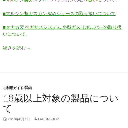
■マルシン製ガスガン SAAシリーズの取り扱いについて
■タナカ製 ペガサスシステム 小型ガスリボルバーの取り扱
いについて
続きを読む
よくあるご質問
→
ご利用ガイド/詳細
18歳以上対象の製品につい
て
2010年8月1日
LAGUNSHOP