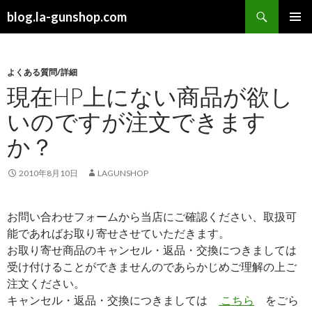
検
blog.la-gunshop.com
索
コ
メインメ
ン
ニュー
テ
ン
よくある質問/詳細
ツ
現在HP上にない商品が欲し
へ
いのですが注文できます
ス
キ
か？
ッ
プ
2010年8月10日
LAGUNSHOP
お問い合わせフォームから当店にご確認ください、取扱可
能であればお取り寄せさせていただきます。
お取り寄せ商品のキャンセル・返品・交換につきましては
受け付けることができませんのであらかじめご理解の上ご
注文ください。
キャンセル・返品・交換につきましては
こちら
をごら