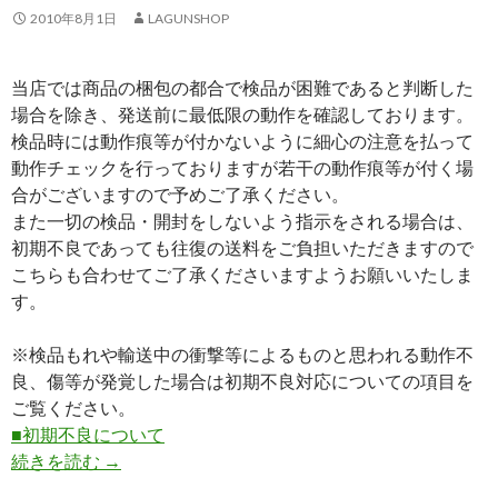
2010年8月1日
LAGUNSHOP
当店では商品の梱包の都合で検品が困難であると判断した
場合を除き、発送前に最低限の動作を確認しております。
検品時には動作痕等が付かないように細心の注意を払って
動作チェックを行っておりますが若干の動作痕等が付く場
合がございますので予めご了承ください。
また一切の検品・開封をしないよう指示をされる場合は、
初期不良であっても往復の送料をご負担いただきますので
こちらも合わせてご了承くださいますようお願いいたしま
す。
※検品もれや輸送中の衝撃等によるものと思われる動作不
良、傷等が発覚した場合は初期不良対応についての項目を
ご覧ください。
■初期不良について
続きを読む
■商品の検品について
→