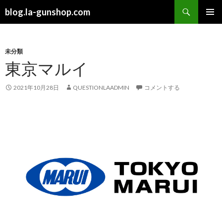
検
blog.la-gunshop.com
索
コ
メインメ
ン
ニュー
テ
ン
未分類
ツ
東京マルイ
へ
ス
2021年10月28日
QUESTIONLAADMIN
コメントする
キ
ッ
プ