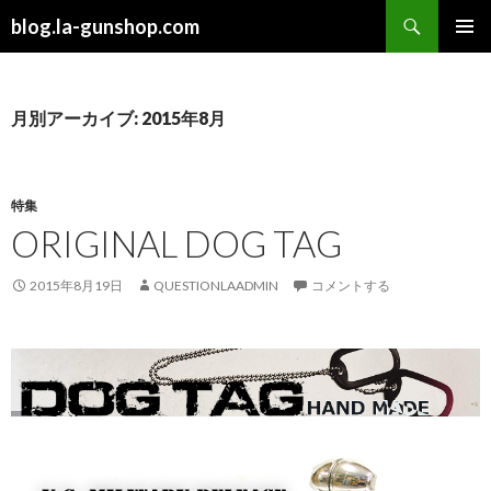
検
blog.la-gunshop.com
索
コ
メインメ
ン
ニュー
テ
ン
月別アーカイブ: 2015年8月
ツ
へ
ス
キ
特集
ッ
ORIGINAL DOG TAG
プ
2015年8月19日
QUESTIONLAADMIN
コメントする