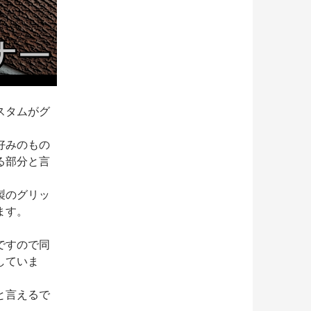
スタムがグ
好みのもの
る部分と言
製のグリッ
ます。
ですので同
していま
と言えるで