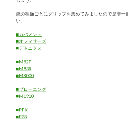
銃の種類ごとにグリップを集めてみましたので是非一
い。
■ガバメント
■オフィサーズ
■デトニクス
■M92F
■M93R
■M8000
■ブローニング
■M1910
■PPK
■P38