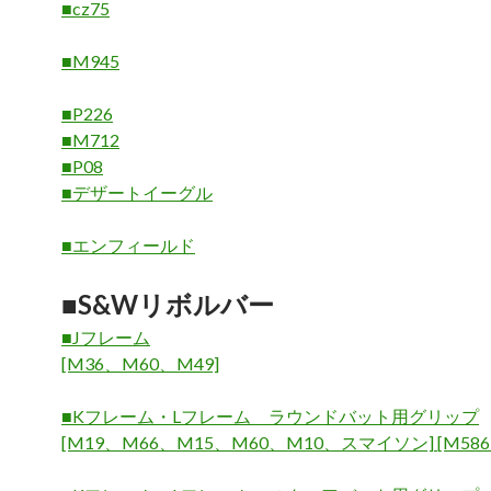
■cz75
■M945
■P226
■M712
■P08
■デザートイーグル
■エンフィールド
■S&Wリボルバー
■Jフレーム
[M36、M60、M49]
■Kフレーム・Lフレーム ラウンドバット用グリップ
[M19、M66、M15、M60、M10、スマイソン] [M586