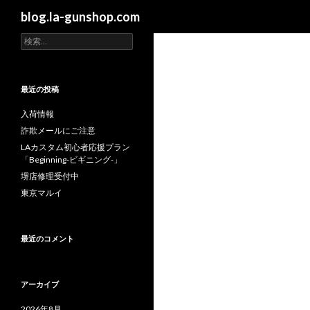
検
blog.la-gunshop.com
索
検
索
:
最近の投稿
入荷情報
詐欺メールにご注意
LAカスタム初心者応援プラン
「Beginning-ビギニング-」
堺店修理受付中
東京マルイ
最近のコメント
アーカイブ
2026年8月