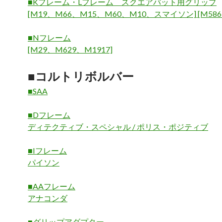
■Kフレーム・Lフレーム スクエアバット用グリップ
[M19、M66、M15、M60、M10、スマイソン] [M586
■Nフレーム
[M29、M629、M1917]
■コルトリボルバー
■SAA
■Dフレーム
ディテクティブ・スペシャル / ポリス・ポジティブ
■Iフレーム
パイソン
■AAフレーム
アナコンダ
■グリップアダプター