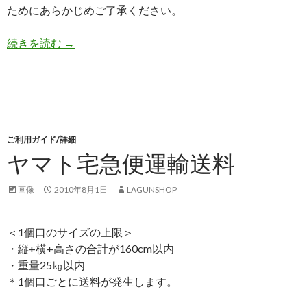
ためにあらかじめご了承ください。
続きを読む
在庫について
→
ご利用ガイド/詳細
ヤマト宅急便運輸送料
画像
2010年8月1日
LAGUNSHOP
＜1個口のサイズの上限＞
・縦+横+高さの合計が160cm以内
・重量25㎏以内
＊1個口ごとに送料が発生します。