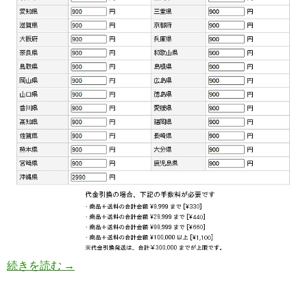
続きを読む
ヤマト宅急便運輸送料
→