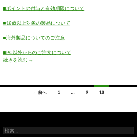
■ポイントの付与と有効期限について
■18歳以上対象の製品について
■海外製品についてのご注意
■PC以外からのご注文について
続きを読む
ご利用ガイド
→
← 前へ
1
…
9
10
投
稿
ナ
検
ビ
索