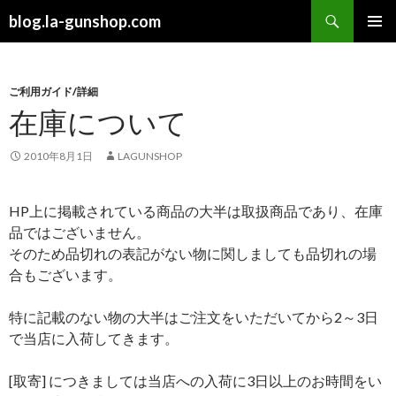
検
blog.la-gunshop.com
索
コ
メインメ
ン
ニュー
テ
ン
ご利用ガイド/詳細
ツ
在庫について
へ
ス
2010年8月1日
LAGUNSHOP
キ
ッ
プ
HP上に掲載されている商品の大半は取扱商品であり、在庫
品ではございません。
そのため品切れの表記がない物に関しましても品切れの場
合もございます。
特に記載のない物の大半はご注文をいただいてから2～3日
で当店に入荷してきます。
[取寄] につきましては当店への入荷に3日以上のお時間をい