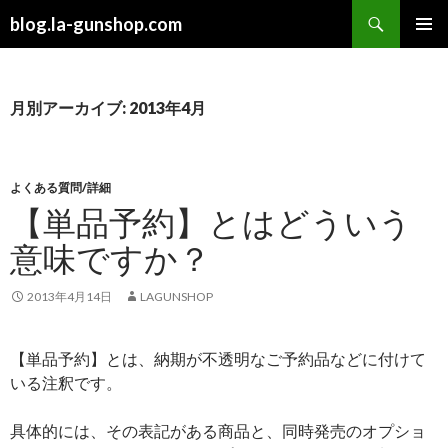
検
blog.la-gunshop.com
索
コ
メインメ
ン
ニュー
テ
ン
月別アーカイブ: 2013年4月
ツ
へ
ス
キ
よくある質問/詳細
ッ
【単品予約】とはどういう
プ
意味ですか？
2013年4月14日
LAGUNSHOP
【単品予約】とは、納期が不透明なご予約品などに付けて
いる注釈です。
具体的には、その表記がある商品と、同時発売のオプショ