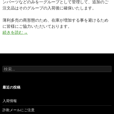
ンパーツなどのみを一グループとして管理して、追加のご
注文品はそのグループの入荷後に確保いたします。
薄利多売の商形態のため、在庫が増加する事を避けるため
に皆様にご協力いただいております。
続きを読む
【単品予約】とはどういう意味ですか？
→
検
索
:
最近の投稿
入荷情報
詐欺メールにご注意