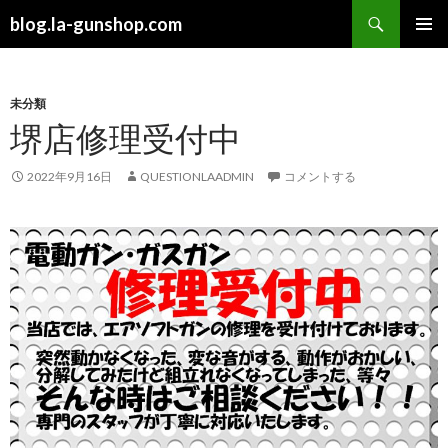
検
blog.la-gunshop.com
索
コ
メインメ
ン
ニュー
テ
ン
未分類
ツ
堺店修理受付中
へ
ス
2022年9月16日
QUESTIONLAADMIN
コメントする
キ
ッ
プ