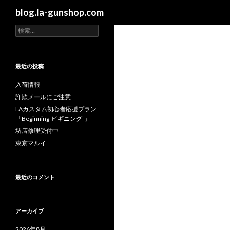
検
blog.la-gunshop.com
索
検
索
:
最近の投稿
入荷情報
詐欺メールにご注意
LAカスタム初心者応援プラン
「Beginning-ビギニング-」
堺店修理受付中
東京マルイ
最近のコメント
アーカイブ
2026年8月