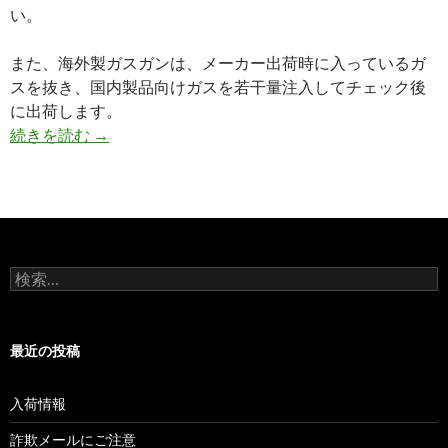
い。
また、海外製ガスガンは、メーカー出荷時に入っているガ
スを抜き、国内製品向けガスを若干量注入してチェック後
に出荷します。
続きを読む
ガスガンのお届け時の状態について
→
検
索
:
最近の投稿
入荷情報
詐欺メールにご注意