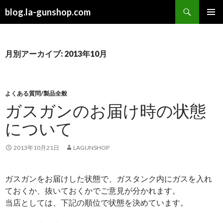
検
blog.la-gunshop.com
索
コ
メインメ
ン
ニュー
テ
ン
月別アーカイブ: 2013年10月
ツ
へ
ス
キ
よくある質問/製品全般
ッ
ガスガンのお届け時の状態
プ
について
2013年10月21日
LAGUNSHOP
ガスガンをお届けした状態で、ガスタンク内にガスを入れ
ておくか、抜いておくかでご意見が分かれます。
当店としては、下記の順位で状態を決めています。