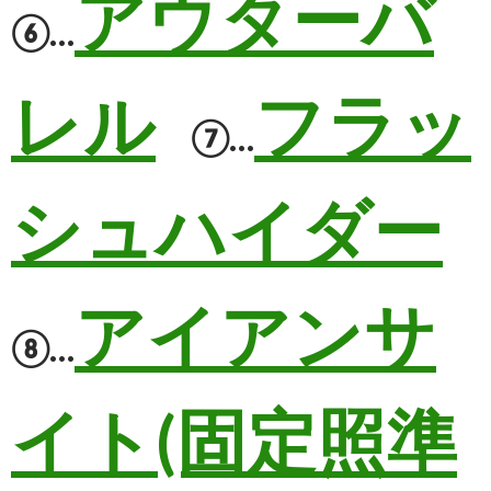
アウターバ
⑥…
レル
フラッ
⑦…
シュハイダー
アイアンサ
⑧…
イト(固定照準