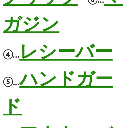
ガジン
レシーバー
④…
ハンドガー
⑤…
ド