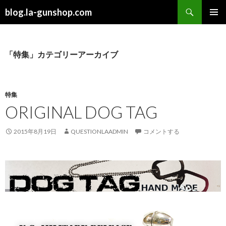
検
blog.la-gunshop.com
索
コ
メインメ
ン
ニュー
テ
ン
「特集」カテゴリーアーカイブ
ツ
へ
ス
キ
特集
ッ
ORIGINAL DOG TAG
プ
2015年8月19日
QUESTIONLAADMIN
コメントする