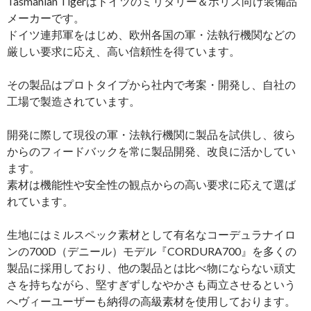
Tasmanian Tigerはドイツのミリタリー＆ポリス向け装備品
メーカーです。
ドイツ連邦軍をはじめ、欧州各国の軍・法執行機関などの
厳しい要求に応え、高い信頼性を得ています。
その製品はプロトタイプから社内で考案・開発し、自社の
工場で製造されています。
開発に際して現役の軍・法執行機関に製品を試供し、彼ら
からのフィードバックを常に製品開発、改良に活かしてい
ます。
素材は機能性や安全性の観点からの高い要求に応えて選ば
れています。
生地にはミルスペック素材として有名なコーデュラナイロ
ンの700D（デニール）モデル『CORDURA700』を多くの
製品に採用しており、他の製品とは比べ物にならない頑丈
さを持ちながら、堅すぎずしなやかさも両立させるという
へヴィーユーザーも納得の高級素材を使用しております。