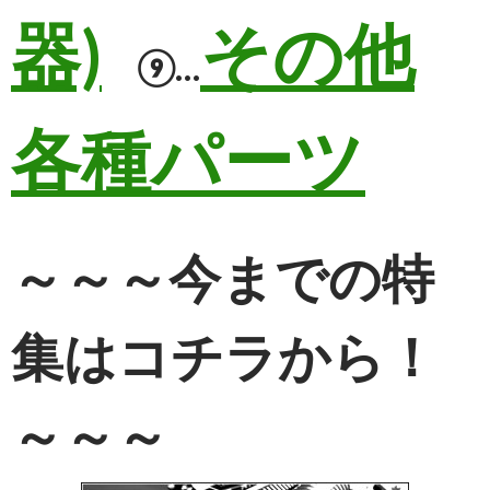
器)
その他
⑨…
各種パーツ
～～～今までの特
集はコチラから！
～～～