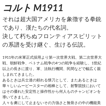
コルト M1911
それは超大国アメリカを象徴する拳銃
であり、漢たちの代名詞。
決して朽ちぬフロンティアスピリット
の系譜を受け継ぐ、生ける伝説。
1911年の米軍正式採用より第一次世界大戦、第二次世界大
戦、朝鮮戦争、ベトナム戦争の4つの戦争を経験し、1世紀
以上の長きに渡り、軍、法執行機関、民間などで幅広く親
しまれてきました。
あるときは兵士達の頼れる懐刀として、またあるときは
華々しいムービースターの相棒として、射撃競技において
はその優れた安定性と操作性から何人ものチャンピオンを
導いてきました。
人々を虜にして止まないその力強さと無骨さの中の機能美