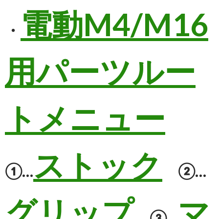
電動M4/M16
・
用パーツルー
トメニュー
ストック
①…
②…
グリップ
マ
③…