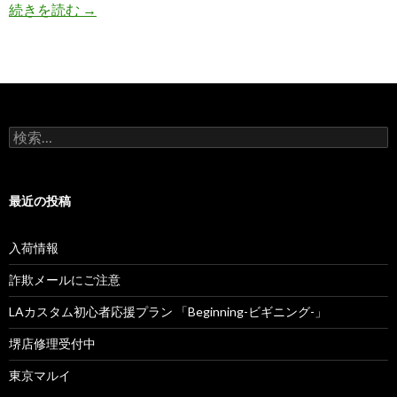
続きを読む
海外メーカー等へのリンク
→
検
索
:
最近の投稿
入荷情報
詐欺メールにご注意
LAカスタム初心者応援プラン 「Beginning-ビギニング-」
堺店修理受付中
東京マルイ