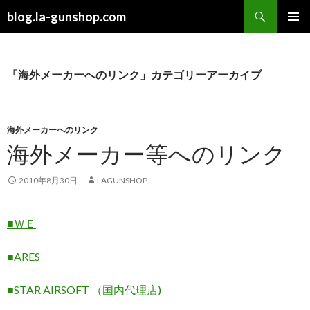
検
blog.la-gunshop.com
索
コ
メインメ
ン
ニュー
テ
ン
「海外メーカーへのリンク」カテゴリーアーカイブ
ツ
へ
ス
キ
海外メーカーへのリンク
ッ
海外メーカー等へのリンク
プ
2010年8月30日
LAGUNSHOP
■ＷＥ
■ARES
■STAR AIRSOFT （国内代理店)