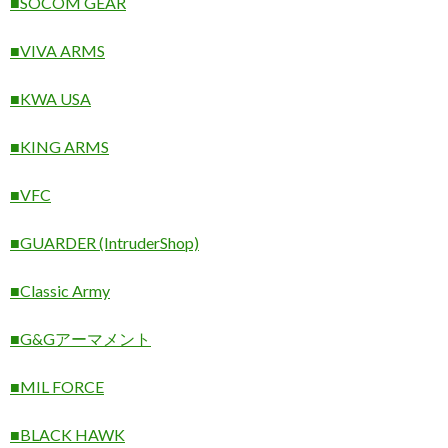
■SOCOM GEAR
■VIVA ARMS
■KWA USA
■KING ARMS
■VFC
■GUARDER (IntruderShop)
■Classic Army
■G&Gアーマメント
■MIL FORCE
■BLACK HAWK