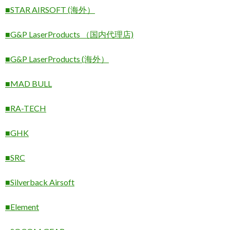
■STAR AIRSOFT (海外）
■G&P LaserProducts （国内代理店)
■G&P LaserProducts (海外）
■MAD BULL
■RA-TECH
■GHK
■SRC
■Silverback Airsoft
■Element