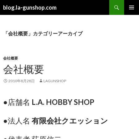
検
blog.la-gunshop.com
索
コ
メインメ
ン
ニュー
テ
ン
「会社概要」カテゴリーアーカイブ
ツ
へ
ス
キ
会社概要
ッ
会社概要
プ
2010年8月28日
LAGUNSHOP
●店舗名
L.A. HOBBY SHOP
●法人名
有限会社クエッション