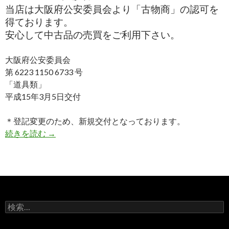
当店は大阪府公安委員会より「古物商」の認可を
得ております。
安心して中古品の売買をご利用下さい。
大阪府公安委員会
第 6223 1150 6733 号
「道具類」
平成15年3月5日交付
＊登記変更のため、新規交付となっております。
続きを読む
会社概要
→
検
索
: