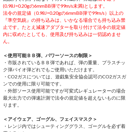
(0.98J=0.20gの6mmBB弾で99m/s未満)とします。
法令の規定値（0.98J=0.20gの6mmBB弾で99m/s）以上の
『準空気銃』の持ち込みは、いかなる場合でも持ち込み禁
止です。たとえ減速アダプターを取り付けて法令の規定値
内に収めたとしても、使用及び持ち込みは一切認めませ
ん。
＜使用可能ＢＢ弾、パワーソースの制限＞
・市販されているＢＢ弾であれば、弾の重量、プラスチッ
ク弾バイオ弾どれでもご使用いただけます。
・CO2ガスについては、遊戯集安全協会認可のCO2ガスガ
ンでの使用に限り可能です。
・外部ソース使用可能ですが可変式レギュレーターの場合
最大出力での弾速計測で法令の規定値を超えないものに限
ります。
＜アイウェア、ゴーグル、フェイスマスク＞
・レンジ内ではシューティンググラス、ゴーグルを必ず着