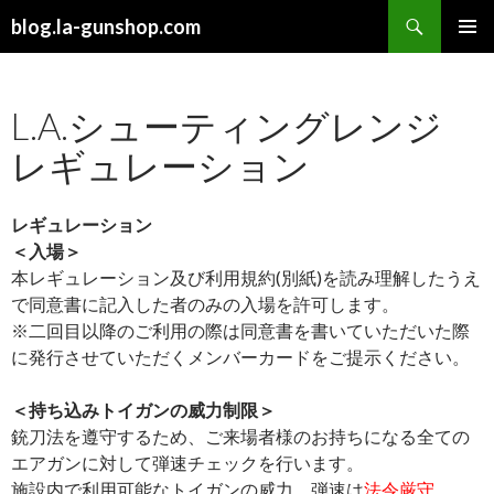
検
blog.la-gunshop.com
索
コ
メインメ
ン
ニュー
テ
L.A.シューティングレンジ
ン
ツ
レギュレーション
へ
ス
キ
レギュレーション
ッ
＜入場＞
プ
本レギュレーション及び利用規約(別紙)を読み理解したうえ
で同意書に記入した者のみの入場を許可します。
※二回目以降のご利用の際は同意書を書いていただいた際
に発行させていただくメンバーカードをご提示ください。
＜持ち込みトイガンの威力制限＞
銃刀法を遵守するため、ご来場者様のお持ちになる全ての
エアガンに対して弾速チェックを行います。
施設内で利用可能なトイガンの威力、弾速は
法令厳守