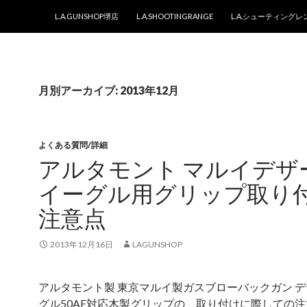
コンテンツへスキップ
L.A.GUNSHOP堺店
L.A.SHOOTINGRANGE
L.A.シューティング
月別アーカイブ: 2013年12月
よくある質問/詳細
アルタモント マルイデザ
イーグル用グリップ取り
注意点
2013年12月16日
LAGUNSHOP
アルタモント製 東京マルイ製ガスブローバックガン 
グル50AE対応木製グリップの、取り付けに際しての