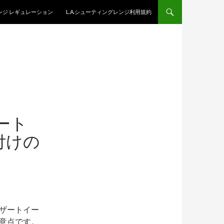
レンジ レギュレーション
L.A.シューティングレンジ利用規約
ート
付けの
デザートイー
注意点です。