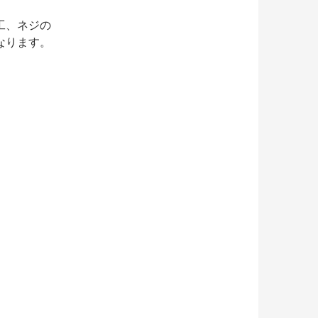
工、ネジの
なります。
グリップ取り付けの注意点