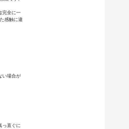
は完全に一
った感触に違
ない場合が
真っ直ぐに