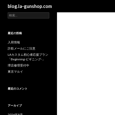
検
blog.la-gunshop.com
索
検
索
:
最近の投稿
入荷情報
詐欺メールにご注意
LAカスタム初心者応援プラン
「Beginning-ビギニング-」
堺店修理受付中
東京マルイ
最近のコメント
アーカイブ
2026年8月