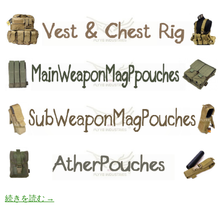
続きを読む
FLYYE製品
→