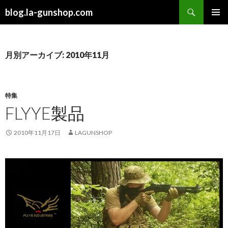
検
blog.la-gunshop.com
索
コ
メインメ
ン
ニュー
テ
ン
月別アーカイブ: 2010年11月
ツ
へ
ス
キ
特集
ッ
FLYYE製品
プ
2010年11月17日
LAGUNSHOP