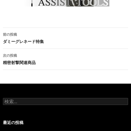
前の投稿
投
ダミーグレネード特集
稿
次の投稿
ナ
精密射撃関連商品
ビ
ゲ
ー
検
シ
索
:
ョ
最近の投稿
ン