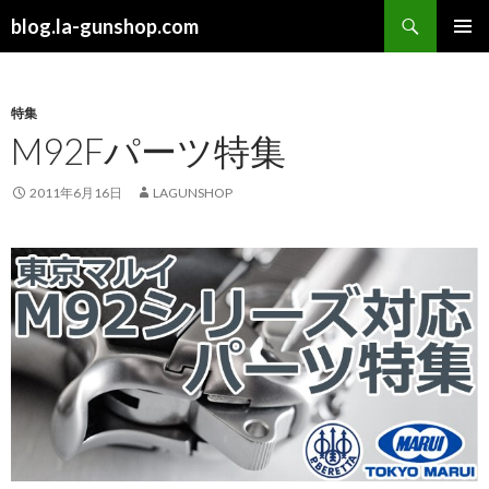
検
blog.la-gunshop.com
索
コ
メインメ
ン
ニュー
テ
ン
特集
ツ
M92Fパーツ特集
へ
ス
2011年6月16日
LAGUNSHOP
キ
ッ
プ