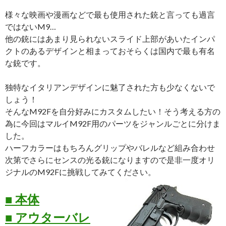
様々な映画や漫画などで最も使用された銃と言っても過言
ではないM9…
他の銃にはあまり見られないスライド上部があいたインパ
クトのあるデザインと相まっておそらくは国内で最も有名
な銃です。
独特なイタリアンデザインに魅了された方も少なくないで
しょう！
そんなM92Fを自分好みにカスタムしたい！そう考える方の
為に今回はマルイM92F用のパーツをジャンルごとに分けま
した。
ハーフカラーはもちろんグリップやバレルなど組み合わせ
次第でさらにセンスの光る銃になりますので是非一度オリ
ジナルのM92Fに挑戦してみてください。
■ 本体
■ アウターバレ