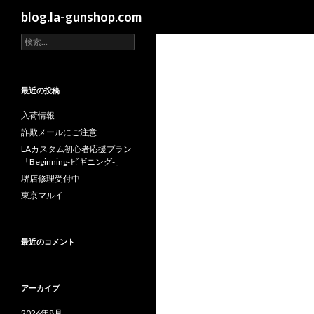
検
blog.la-gunshop.com
索
検
索
:
最近の投稿
入荷情報
詐欺メールにご注意
LAカスタム初心者応援プラン
「Beginning-ビギニング-」
堺店修理受付中
東京マルイ
最近のコメント
アーカイブ
2026年8月