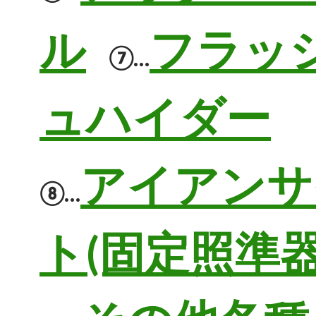
ル
フラッ
⑦…
ュハイダー
アイアンサ
⑧…
ト(固定照準器