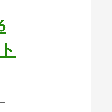
6
ト
…