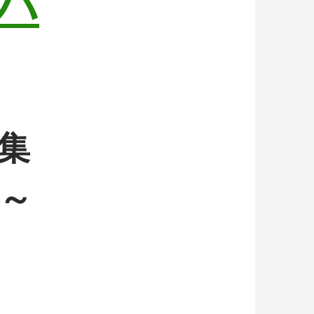
パ
集
～