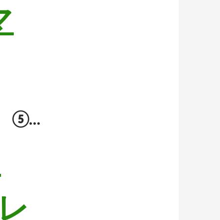
マ
⑤…
ド
レ