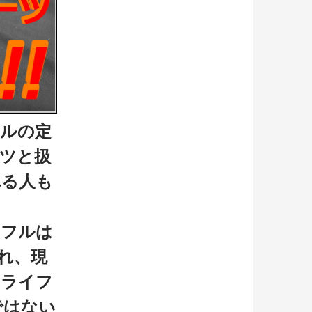
フルの定
ツと扱
れる人も
イフルは
れ、現
トライフ
ではない