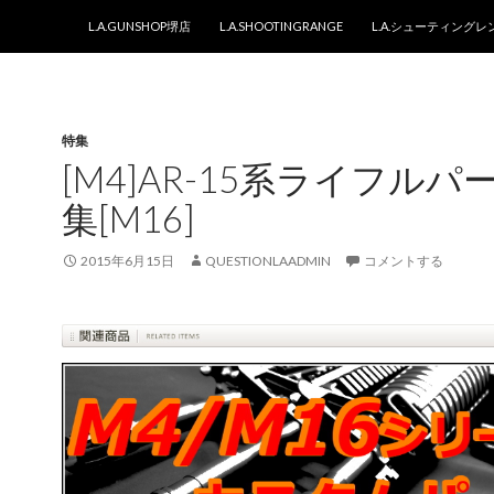
コンテンツへスキップ
L.A.GUNSHOP堺店
L.A.SHOOTINGRANGE
L.A.シューティング
特集
[M4]AR-15系ライフルパ
集[M16]
2015年6月15日
QUESTIONLAADMIN
コメントする