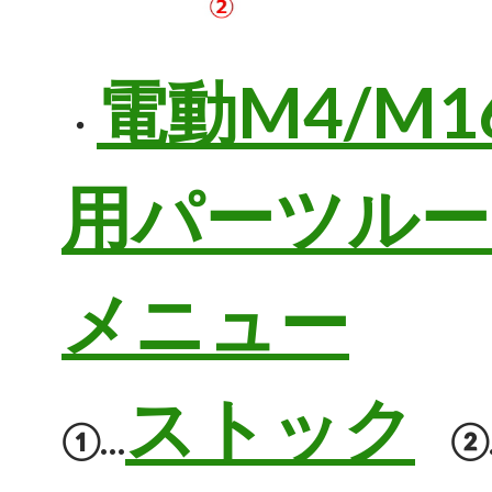
電動M4/M1
・
用パーツルー
メニュー
ストック
①…
②