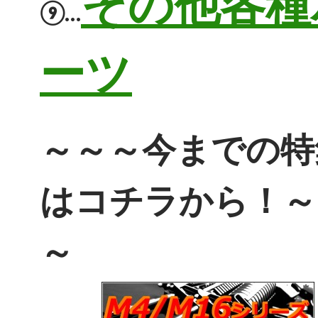
その他各種
⑨…
ーツ
～～～今までの特
はコチラから！～
～