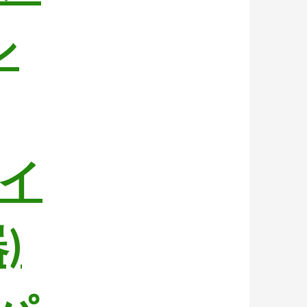
シ
イ
)