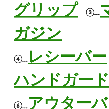
グリップ
③…
ガジン
レシーバー
④…
ハンドガー
アウターバ
⑥…