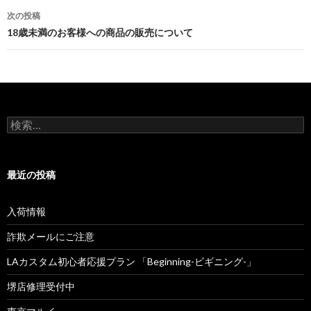
稿
次の投稿
ナ
18歳未満のお客様への商品の販売について
ビ
ゲ
ー
検
シ
索
:
ョ
最近の投稿
ン
入荷情報
詐欺メールにご注意
LAカスタム初心者応援プラン 「Beginning-ビギニング-」
堺店修理受付中