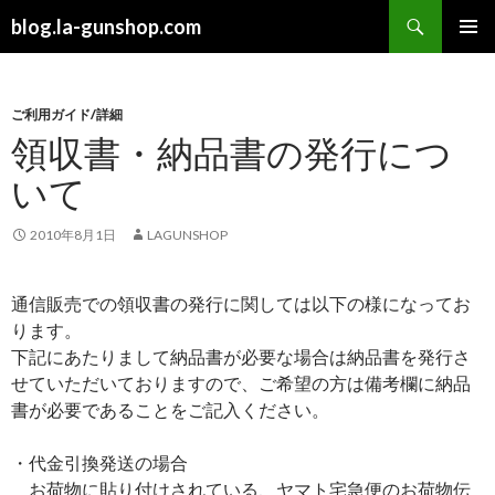
検
blog.la-gunshop.com
索
コ
メインメ
ン
ニュー
テ
ン
ご利用ガイド/詳細
ツ
領収書・納品書の発行につ
へ
いて
ス
キ
ッ
2010年8月1日
LAGUNSHOP
プ
通信販売での領収書の発行に関しては以下の様になってお
ります。
下記にあたりまして納品書が必要な場合は納品書を発行さ
せていただいておりますので、ご希望の方は備考欄に納品
書が必要であることをご記入ください。
・代金引換発送の場合
お荷物に貼り付けされている、ヤマト宅急便のお荷物伝