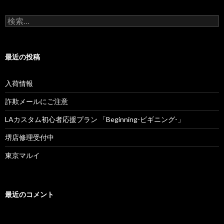
ー
検
シ
索
:
ョ
最近の投稿
ン
入荷情報
詐欺メールにご注意
LAカスタム初心者応援プラン 「Beginning-ビギニング-」
堺店修理受付中
東京マルイ
最近のコメント