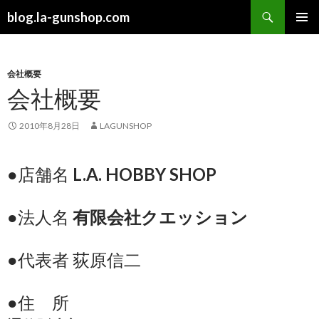
検
blog.la-gunshop.com
索
コ
メインメ
ン
ニュー
テ
ン
会社概要
ツ
会社概要
へ
ス
2010年8月28日
LAGUNSHOP
キ
ッ
プ
●店舗名
L.A. HOBBY SHOP
●法人名
有限会社クエッション
●代表者 荻原信二
●住 所